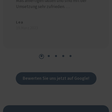
Maß anfertigen lassen und sind mit der
sehr kl
Umsetzung sehr zufrieden. …
Möbel a
Lea
Cerbe
19.März.2023
29.Juli.
Bewerten Sie uns jetzt auf Google!