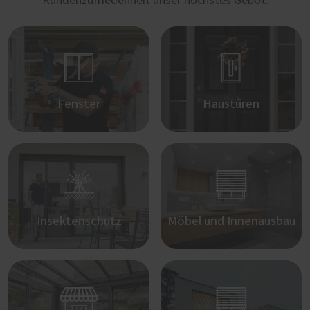
Kundenzufriedenheit unser höchstes Gebot.


Fenster
Haustüren


Insektenschutz
Möbel und Innenausbau

