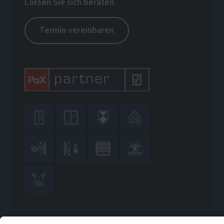
Lassen Sie sich beraten
Termin vereinbaren








