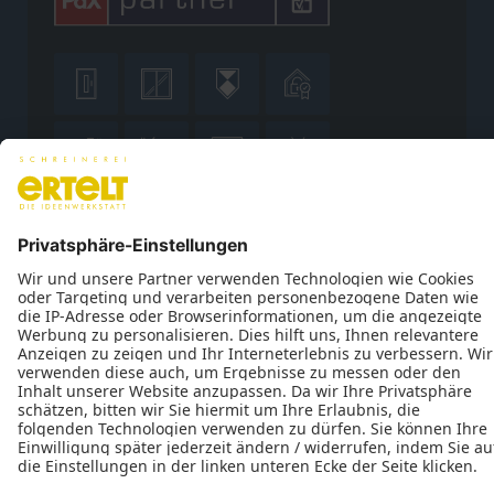









Datenschutz
Impressum
Kontakt
Schreinerei Ertelt GmbH © 2026