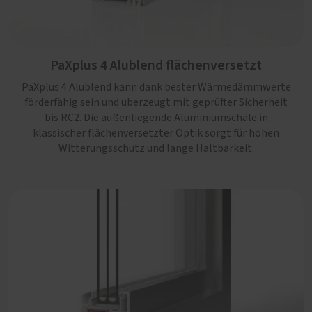
PaXplus 4 Alublend flächenversetzt
PaXplus 4 Alublend kann dank bester Wärmedämmwerte
förderfähig sein und überzeugt mit geprüfter Sicherheit
PaXplus 4 Alublend flächenbündig
bis RC2. Die außenliegende Aluminiumschale in
klassischer flächenversetzter Optik sorgt für hohen
PaXplus 4 Alublend überzeugt mit geprüfter Sicherheit bis
Witterungsschutz und lange Haltbarkeit.
RC2 und förderfähiger Wärmedämmung. Die
außenliegende Aluminiumschale in moderner
flächenbündiger Optik sorgt für hohen Witterungsschutz
und klare Linien in jedem Neubau.