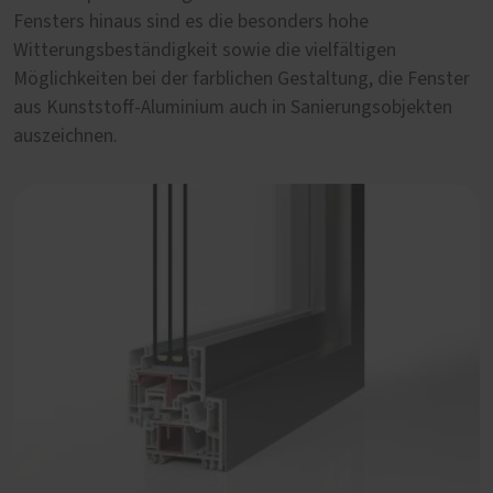
Fensters hinaus sind es die besonders hohe
sind im Neubau in Einklang zu bringen mit technischen
Witterungsbeständigkeit sowie die vielfältigen
Qualitätseigenschaften, die nur ein Kunststoff-Aluminium
Möglichkeiten bei der farblichen Gestaltung, die Fenster
Fenster bieten kann. Kontrastreiche Farben,
aus Kunststoff-Aluminium auch in Sanierungsobjekten
flächenbündige Optik sowie erhöhte Anforderungen an
auszeichnen.
Wärmedämmung und Einbruchschutz sind
Kernargumente unserer stabilen Kunststoff-Aluminium-
Fenster von PaX.