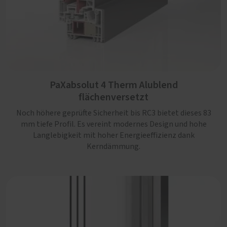
PaXabsolut 4 Therm Alublend
flächenversetzt
Noch höhere geprüfte Sicherheit bis RC3 bietet dieses 83
PaXabsolut 4 Alublend Therm flächenbündig
mm tiefe Profil. Es vereint modernes Design und hohe
Langlebigkeit mit hoher Energieeffizienz dank
Ein robustes Profil mit optimaler Dämmung dank
Kerndämmung.
Schaumkerneinlage, Sicherheit bis RC3, Schallschutz
serienmäßig und einem kantigen und flächenbündigem
Design, das jedem Neubau gut steht.