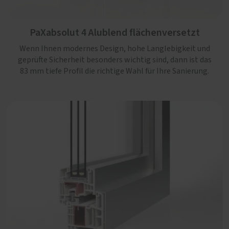
PaXabsolut 4 Alublend flächenversetzt
Wenn Ihnen modernes Design, hohe Langlebigkeit und
PaXabsolut 4 Alublend flächenbündig
geprüfte Sicherheit besonders wichtig sind, dann ist das
83 mm tiefe Profil die richtige Wahl für Ihre Sanierung.
Ein robustes Profil mit sehr guter Wärmedämmung,
Sicherheit bis RC3, Schallschutz serienmäßig und einem
kantigen und flächenbündigem Design, das jedem Neubau
gut steht.