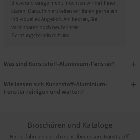
diese und einige mehr, möchten wir mit Ihnen
klären. Daraufhin erstellen wir Ihnen gerne ein
individuelles Angebot. Am besten, Sie
vereinbaren noch heute Ihren
Beratungstermin mit uns.
Was sind Kunststoff-Aluminium-Fenster?
Wie lassen sich Kunststoff-Aluminium-
Kunststoff-Aluminium-Fenster bestehen aus
Fenster reinigen und warten?
einem Kunststoff-Rahmen und einer auf der
Außenseite aufgesetzten Aluminiumschale.
Der Material-Mix verspricht eine besondere
Für das Säubern von Kunststoff-Aluminium-
Beständigkeit gegen Witterungseinflüsse wie
Fenstern empfehlen wir ein Mikrofasertuch
Regen, Wind oder UV-Strahlung. Ein weiterer
Broschüren und Kataloge
und ein mildes Reinigungsmittel. Intensives
Vorteil der Aluminiumschale ist die größere
und trockenes Reiben oder gar scheuern
Hier erfahren Sie noch mehr über unsere Kunststoff-
Gestaltungsfreiheit an der Fassade. Über 200