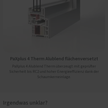
PaXplus 4 Therm Alublend flächenversetzt
PaXplus 4 Alublend Therm überzeugt mit geprüfter
PaXplus 4 Therm Alublend flächenbündig
Sicherheit bis RC2 und hoher Energieeffizienz dank der
Schaumkerneinlage.
PaXplus 4 Alublend Therm überzeugt mit geprüfter
Sicherheit bis RC2 und hoher Energieeffizienz dank der
innovativen Kerndämmung. Die außenliegende
Aluminiumschale in moderner flächenbündiger Optik
sorgt für hohen Witterungsschutz und klare Linien in
Irgendwas unklar?
jedem Neubau.