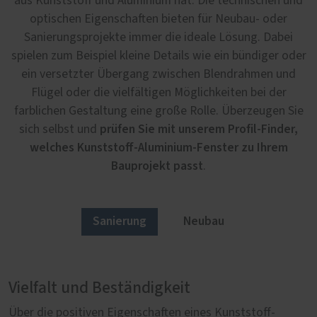
aus Kunststoff und Aluminium hat. Die technischen und
optischen Eigenschaften bieten für Neubau- oder
Sanierungsprojekte immer die ideale Lösung. Dabei
spielen zum Beispiel kleine Details wie ein bündiger oder
ein versetzter Übergang zwischen Blendrahmen und
Flügel oder die vielfältigen Möglichkeiten bei der
farblichen Gestaltung eine große Rolle. Überzeugen Sie
prüfen Sie mit unserem Profil-Finder,
sich selbst und
welches Kunststoff-Aluminium-Fenster zu Ihrem
Bauprojekt passt
.
Sanierung
Neubau
Vielfalt und Beständigkeit
Wenn Technik auf Ästhetik trifft
Über die positiven Eigenschaften eines Kunststoff-
Gestalterische Freiheiten bei Architekten und Bauherren