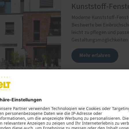
Kunststoff-Fenst
Moderne Kunststoff-Fenster
Bestwerte bei Einbruchsch
leicht zu pflegen und passe
Gestaltungsmöglichkeiten p
Mehr erfahren
ter