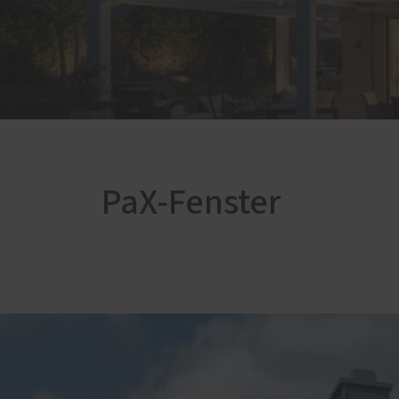
Raffstoren von ROMA
Laden
Rollladen von ROMA
Vordä
Textilscreens von ROMA
Innen
Insektenschutz von PaX
PaX-Fenster