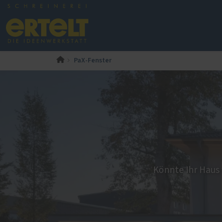
PaX-Fenster
PaX-Fenster
Stellenanzeigen
PaX-Ha
Kunststoff
Alumi
K-LINE Aluminium
Holz 
Kunststoff-Aluminium
Kunst
Holz
Altba
Holz-Aluminium
Aktio
Altbau und Denkmal
Haust
Könnte Ihr Haus
Fenster-Aktion für den
Rundumschutz
Sonnen- und Insektenschutz
Möbel 