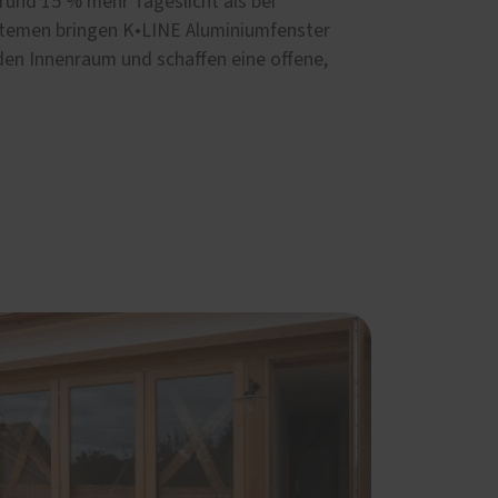
rund 15 % mehr Tageslicht als bei
temen bringen K•LINE Aluminiumfenster
 den Innenraum und schaffen eine offene,