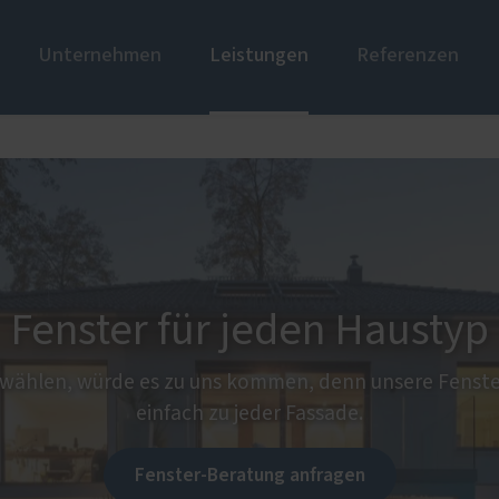
Unternehmen
Leistungen
Referenzen
ustüren
Unsere Ausstellung
PaX Balkon- & Terrassent
Über un
nium
Balkontüren
und Holz-Aluminium
Hebe-Schiebe-Türen
stoff
Parallel-Schiebe-Kipp-Tür
u und Denkmal
Falt-Schiebe-Türen
Fenster für jeden Haustyp
nen
ür planen
 wählen, würde es zu uns kommen, denn unsere Fenste
einfach zu jeder Fassade.
und Innenausbau
Weitere Leistungen
Fenster-Beratung anfragen