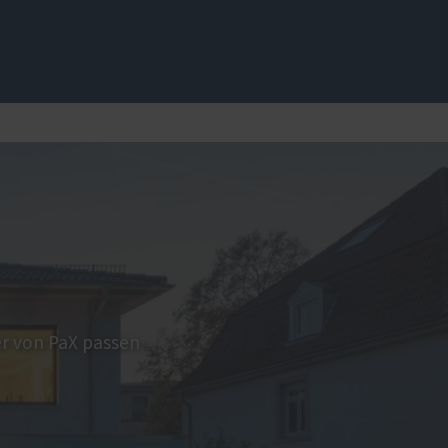
üren
s
Service
Schallschutz-Simulator
Förderung für Fenster und
Haustüren
en
r von PaX passen
Bedienungs- und
Wartungsanleitungen