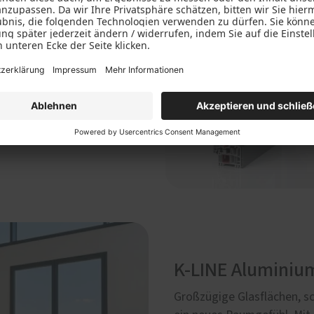
tzbar zeigen sich
 Aluminiumschale. Sei es
als alleinige Variante, die
chkeiten bietet.
K-LINE Aluminiu
Großzügige Glasflächen, sc