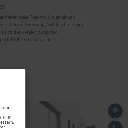
er
 haben viele Talente. Sie erreichen
utz, Wärmedämmung, Schallschutz, sind
n sich dank vieler optischer
erfekt Ihrer Fassade an.