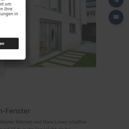
m-Fenster
hlanke Rahmen und klare Linien schaffen