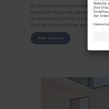
Als besonders wetterfest und flexibel einse
Kunststoff-Fenster mit außen aufgesetzter
als Kombination mit Holz-Alu-Fenstern oder 
Ihnen bei Farbe und Design ganz neue Mögli
Mehr erfahren