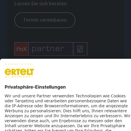
Lassen Sie sich beraten
Termin vereinbaren








