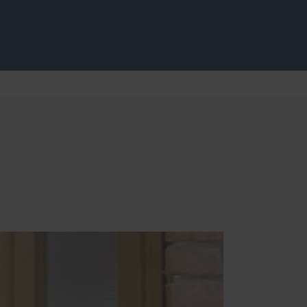
üren
s
Service
Schallschutz-Simulator
Förderung für Fenster und
Haustüren
en
Bedienungs- und
Wartungsanleitungen