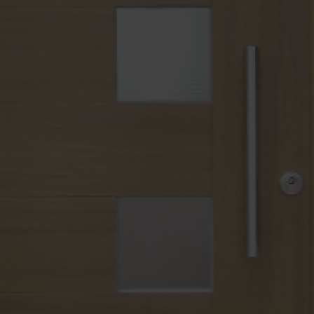
bau und Büroeinrichtung
Wintergärten
cher, Trennwände & mehr
Einbruchschutz Nachrüst
architektur und Planung
Reparaturservice