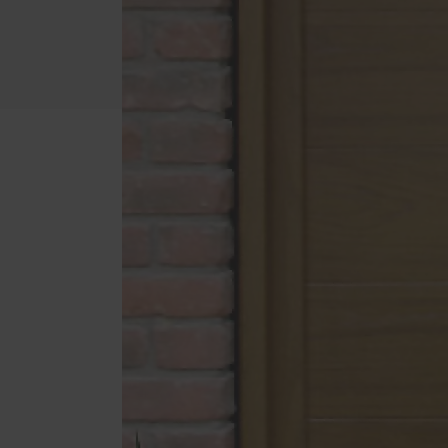
Raffstoren von ROMA
Laden
Rollladen von ROMA
Vordä
Textilscreens von ROMA
Innen
Insektenschutz von PaX