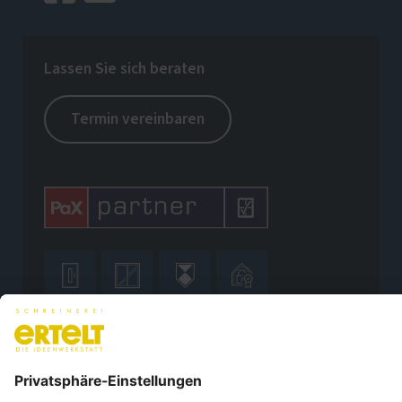
Lassen Sie sich beraten
Termin vereinbaren








